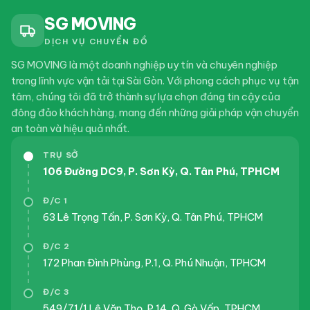
Dịch vụ chuyển nhà Quận 7 trọn gói giá rẻ
SG MOVING
DỊCH VỤ CHUYỂN ĐỒ
SG MOVING là một doanh nghiệp uy tín và chuyên nghiệp
trong lĩnh vực vận tải tại Sài Gòn. Với phong cách phục vụ tận
tâm, chúng tôi đã trở thành sự lựa chọn đáng tin cậy của
đông đảo khách hàng, mang đến những giải pháp vận chuyển
an toàn và hiệu quả nhất.
TRỤ SỞ
106 Đường DC9, P. Sơn Kỳ, Q. Tân Phú, TPHCM
Đ/C 1
63 Lê Trọng Tấn, P. Sơn Kỳ, Q. Tân Phú, TPHCM
Đ/C 2
172 Phan Đình Phùng, P.1, Q. Phú Nhuận, TPHCM
Đ/C 3
549/71/1 Lê Văn Thọ, P.14, Q. Gò Vấp, TPHCM