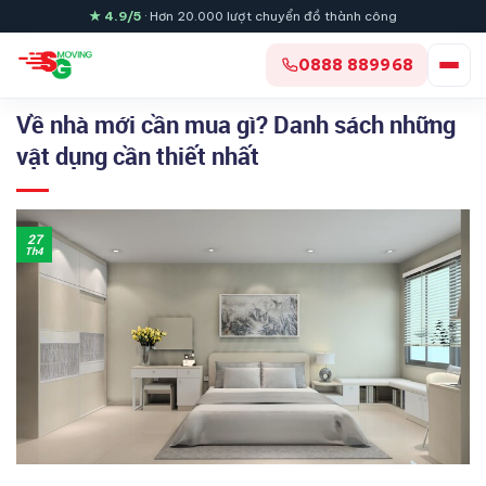
Skip
★ 4.9/5
· Hơn 20.000 lượt chuyển đồ thành công
to
content
0888 889968
Về nhà mới cần mua gì? Danh sách những
vật dụng cần thiết nhất
27
Th4