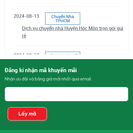
2024-08-13
Chuyển Nhà
TPHCM
Dịch vụ chuyển nhà Huyện Hóc Môn trọn gói giá
rẻ
2024-08-13
Kiến Thức Chuyển
Nhà
Dịch vụ chuyển nhà Huyện Bình Chánh trọn gói
Đăng kí nhận mã khuyến mãi
giá rẻ
Nhận ưu đãi và bảng giá mới nhất qua email.
Email
2024-08-13
Kiến Thức Chuyển
của
Nhà
bạn
Dịch vụ chuyển nhà Huyện Củ Chi trọn gói giá rẻ
Lấy mã
2024-08-07
Kiến Thức Chuyển
Nhà