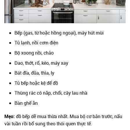
Bếp (gas, từ hoặc hồng ngoại), máy hút mùi
Tủ lạnh, nồi cơm điện
Bộ xoong nồi, chảo
Dao, thớt, rổ, kéo, máy xay
Bát đĩa, đũa, thìa, ly
Tủ bếp hoặc kệ để đồ
Thùng rác có nắp, chổi, cây lau nhà
Bàn ghế ăn
Mẹo:
đồ bếp dễ mua thừa nhất. Mua bộ cơ bản trước, nấu
vài tuần rồi bổ sung theo thói quen thực tế.