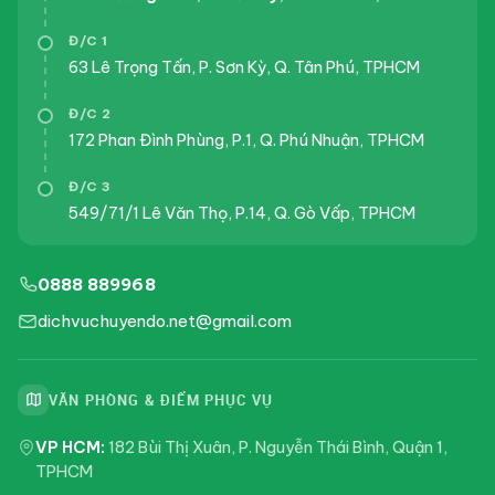
Đ/C 1
63 Lê Trọng Tấn, P. Sơn Kỳ, Q. Tân Phú, TPHCM
Đ/C 2
172 Phan Đình Phùng, P.1, Q. Phú Nhuận, TPHCM
Đ/C 3
549/71/1 Lê Văn Thọ, P.14, Q. Gò Vấp, TPHCM
0888 889968
dichvuchuyendo.net@gmail.com
VĂN PHÒNG & ĐIỂM PHỤC VỤ
VP HCM:
182 Bùi Thị Xuân, P. Nguyễn Thái Bình, Quận 1,
TPHCM