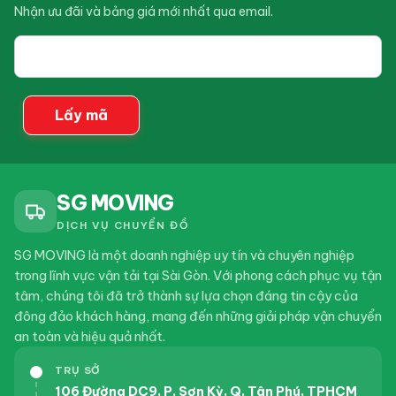
Nhận ưu đãi và bảng giá mới nhất qua email.
Email
2024-08-13
Kiến Thức Chuyển
của
Nhà
bạn
Dịch vụ chuyển nhà Huyện Củ Chi trọn gói giá rẻ
Lấy mã
2024-08-07
Kiến Thức Chuyển
Nhà
Dịch vụ chuyển nhà Quận 7 trọn gói giá rẻ
SG MOVING
DỊCH VỤ CHUYỂN ĐỒ
SG MOVING là một doanh nghiệp uy tín và chuyên nghiệp
trong lĩnh vực vận tải tại Sài Gòn. Với phong cách phục vụ tận
tâm, chúng tôi đã trở thành sự lựa chọn đáng tin cậy của
đông đảo khách hàng, mang đến những giải pháp vận chuyển
an toàn và hiệu quả nhất.
TRỤ SỞ
106 Đường DC9, P. Sơn Kỳ, Q. Tân Phú, TPHCM