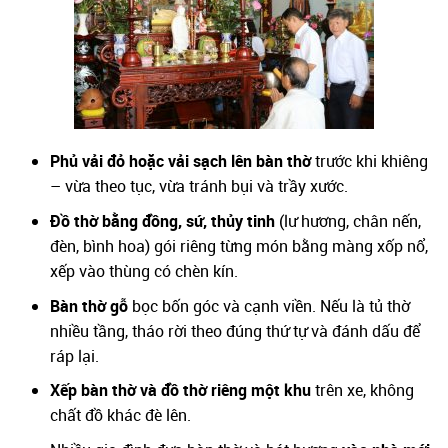
Phủ vải đỏ hoặc vải sạch lên bàn thờ
trước khi khiêng
– vừa theo tục, vừa tránh bụi và trầy xước.
Đồ thờ bằng đồng, sứ, thủy tinh
(lư hương, chân nến,
đèn, bình hoa) gói riêng từng món bằng màng xốp nổ,
xếp vào thùng có chèn kín.
Bàn thờ gỗ
bọc bốn góc và cạnh viền. Nếu là tủ thờ
nhiều tầng, tháo rời theo đúng thứ tự và đánh dấu để
ráp lại.
Xếp bàn thờ và đồ thờ riêng một khu
trên xe, không
chất đồ khác đè lên.