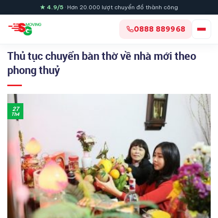
Skip
★ 4.9/5
· Hơn 20.000 lượt chuyển đồ thành công
to
content
0888 889968
Thủ tục chuyển bàn thờ về nhà mới theo
phong thuỷ
27
Th4