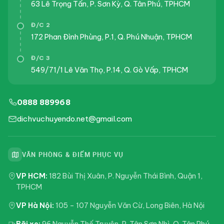
63 Lê Trọng Tấn, P. Sơn Kỳ, Q. Tân Phú, TPHCM
Đ/C 2
172 Phan Đình Phùng, P.1, Q. Phú Nhuận, TPHCM
Đ/C 3
549/71/1 Lê Văn Thọ, P.14, Q. Gò Vấp, TPHCM
0888 889968
dichvuchuyendo.net@gmail.com
VĂN PHÒNG & ĐIỂM PHỤC VỤ
VP HCM:
182 Bùi Thị Xuân, P. Nguyễn Thái Bình, Quận 1,
TPHCM
VP Hà Nội:
105 – 107 Nguyễn Văn Cừ, Long Biên, Hà Nội
Bãi xe:
96 Nguyễn Thế Truyện, P. Tân Sơn Nhì, Q. Tân Phú