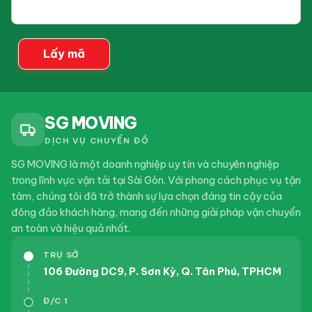
2024-08-13
Kiến Thức Chuyển
của
Nhà
bạn
Dịch vụ chuyển nhà Huyện Củ Chi trọn gói giá rẻ
Lấy mã
2024-08-07
Kiến Thức Chuyển
Nhà
Dịch vụ chuyển nhà Quận 7 trọn gói giá rẻ
SG MOVING
DỊCH VỤ CHUYỂN ĐỒ
SG MOVING là một doanh nghiệp uy tín và chuyên nghiệp
trong lĩnh vực vận tải tại Sài Gòn. Với phong cách phục vụ tận
tâm, chúng tôi đã trở thành sự lựa chọn đáng tin cậy của
đông đảo khách hàng, mang đến những giải pháp vận chuyển
an toàn và hiệu quả nhất.
TRỤ SỞ
106 Đường DC9, P. Sơn Kỳ, Q. Tân Phú, TPHCM
Đ/C 1