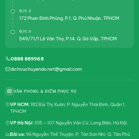
Đ/C 2
172 Phan Đình Phùng, P.1, Q. Phú Nhuận, TPHCM
Đ/C 3
549/71/1 Lê Văn Thọ, P.14, Q. Gò Vấp, TPHCM
0888 889968
dichvuchuyendo.net@gmail.com
VĂN PHÒNG & ĐIỂM PHỤC VỤ
VP HCM:
182 Bùi Thị Xuân, P. Nguyễn Thái Bình, Quận 1,
TPHCM
VP Hà Nội:
105 – 107 Nguyễn Văn Cừ, Long Biên, Hà Nội
Bãi xe:
96 Nguyễn Thế Truyện, P. Tân Sơn Nhì, Q. Tân Phú