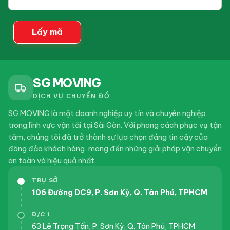
của
Nhà
bạn
Dịch vụ chuyển nhà Huyện Củ Chi trọn gói giá rẻ
Lấy mã
2024-08-07
Kiến Thức Chuyển
Nhà
Dịch vụ chuyển nhà Quận 7 trọn gói giá rẻ
SG MOVING
DỊCH VỤ CHUYỂN ĐỒ
SG MOVING là một doanh nghiệp uy tín và chuyên nghiệp
trong lĩnh vực vận tải tại Sài Gòn. Với phong cách phục vụ tận
tâm, chúng tôi đã trở thành sự lựa chọn đáng tin cậy của
đông đảo khách hàng, mang đến những giải pháp vận chuyển
an toàn và hiệu quả nhất.
TRỤ SỞ
106 Đường DC9, P. Sơn Kỳ, Q. Tân Phú, TPHCM
Đ/C 1
63 Lê Trọng Tấn, P. Sơn Kỳ, Q. Tân Phú, TPHCM