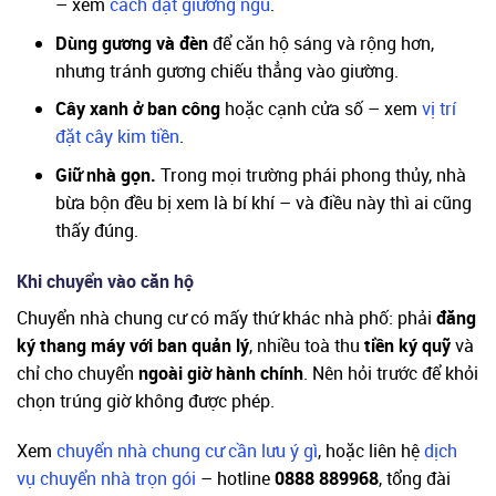
– xem
cách đặt giường ngủ
.
Dùng gương và đèn
để căn hộ sáng và rộng hơn,
nhưng tránh gương chiếu thẳng vào giường.
Cây xanh ở ban công
hoặc cạnh cửa số – xem
vị trí
đặt cây kim tiền
.
Giữ nhà gọn.
Trong mọi trường phái phong thủy, nhà
bừa bộn đều bị xem là bí khí – và điều này thì ai cũng
thấy đúng.
Khi chuyển vào căn hộ
Chuyển nhà chung cư có mấy thứ khác nhà phố: phải
đăng
ký thang máy với ban quản lý
, nhiều toà thu
tiền ký quỹ
và
chỉ cho chuyển
ngoài giờ hành chính
. Nên hỏi trước để khỏi
chọn trúng giờ không được phép.
Xem
chuyển nhà chung cư cần lưu ý gì
, hoặc liên hệ
dịch
vụ chuyển nhà trọn gói
– hotline
0888 889968
, tổng đài