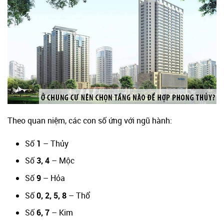
Theo quan niệm, các con số ứng với ngũ hành:
Số
1
– Thủy
Số
3, 4
– Mộc
Số
9
– Hỏa
Số
0, 2, 5, 8
– Thổ
Số
6, 7
– Kim