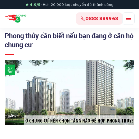
Skip
★ 4.9/5
· Hơn 20.000 lượt chuyển đồ thành công
to
content
0888 889968
Phong thủy cần biết nếu bạn đang ở căn hộ
chung cư
27
Th4