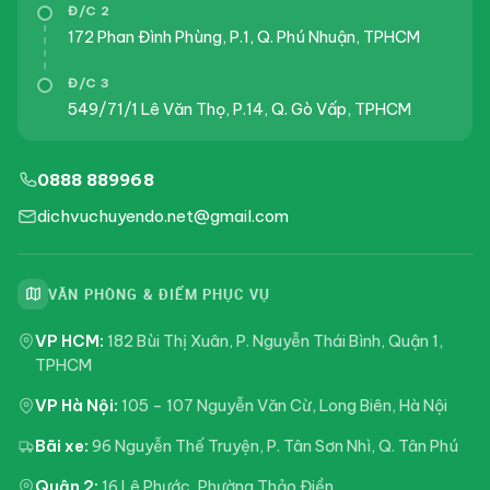
Đ/C 2
172 Phan Đình Phùng, P.1, Q. Phú Nhuận, TPHCM
Đ/C 3
549/71/1 Lê Văn Thọ, P.14, Q. Gò Vấp, TPHCM
0888 889968
dichvuchuyendo.net@gmail.com
VĂN PHÒNG & ĐIỂM PHỤC VỤ
VP HCM:
182 Bùi Thị Xuân, P. Nguyễn Thái Bình, Quận 1,
TPHCM
VP Hà Nội:
105 – 107 Nguyễn Văn Cừ, Long Biên, Hà Nội
Bãi xe:
96 Nguyễn Thế Truyện, P. Tân Sơn Nhì, Q. Tân Phú
Quận 2:
16 Lê Phước, Phường Thảo Điền