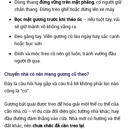
Dùng thang
đứng vững trên mặt phẳng
, có người giữ
chân thang. Đừng trèo ghế hoặc đứng lên xe máy.
Bọc mặt gương trước khi tháo ốc
– nếu tuột tay, vải
sẽ giữ mảnh vỡ không văng ra.
Đeo găng tay. Viền gương cũ lâu ngày hay sắc cạnh
hoặc bục sơn.
Đinh và móc treo cũ nên gỡ luôn, tránh vướng đầu
người đi qua.
Chuyển nhà có nên mang gương cũ theo?
Đây là câu hỏi hay gặp và câu trả lời không phải lúc nào
cũng là “có”.
Gương bát quái được treo để hóa giải một thế cụ thể của
căn nhà cũ – ví dụ cửa đối diện góc tường nhà khác, hay
đầu đường đâm thẳng vào cửa. Nhà mới có hướng và thế
đất khác, nên
chưa chắc đã cần treo lại
.