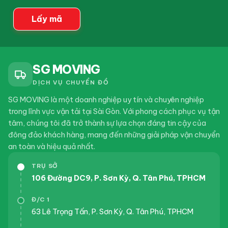
Dịch vụ chuyển nhà Huyện Củ Chi trọn gói giá rẻ
Lấy mã
2024-08-07
Kiến Thức Chuyển
Nhà
Dịch vụ chuyển nhà Quận 7 trọn gói giá rẻ
SG MOVING
DỊCH VỤ CHUYỂN ĐỒ
SG MOVING là một doanh nghiệp uy tín và chuyên nghiệp
trong lĩnh vực vận tải tại Sài Gòn. Với phong cách phục vụ tận
tâm, chúng tôi đã trở thành sự lựa chọn đáng tin cậy của
đông đảo khách hàng, mang đến những giải pháp vận chuyển
an toàn và hiệu quả nhất.
TRỤ SỞ
106 Đường DC9, P. Sơn Kỳ, Q. Tân Phú, TPHCM
Đ/C 1
63 Lê Trọng Tấn, P. Sơn Kỳ, Q. Tân Phú, TPHCM