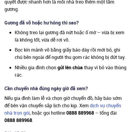
quyết được nhanh hơn là mỗi nhà treo thêm một tấm
gương.
Gương đã vỡ hoặc hư hỏng thì sao?
Không treo lại gương đã nứt hoặc ố mờ – vừa bị xem
là không tốt, vừa dễ rơi vỡ.
Bọc kín mảnh vỡ bằng giấy báo dày rồi mới bỏ, ghi
chú bên ngoài để người thu gom rác không bị đứt tay.
Nhiều gia đình chọn
gửi lên chùa
thay vì bỏ vào thùng
rác.
Cần chuyển nhà đúng ngày giờ đã xem?
Nếu gia đình làm lễ và chọn giờ chuyển đồ, hãy báo sớm
để bên vận chuyển sắp lịch cho kịp. Xem
dịch vụ chuyển
nhà trọn gói
, hoặc gọi hotline
0888 889968
– tổng đài
0888 889968
.