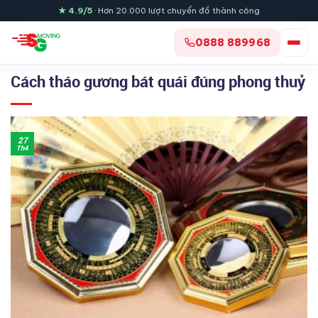
Skip
★ 4.9/5
· Hơn 20.000 lượt chuyển đồ thành công
to
content
0888 889968
Cách tháo gương bát quái đúng phong thuỷ
27
Th4