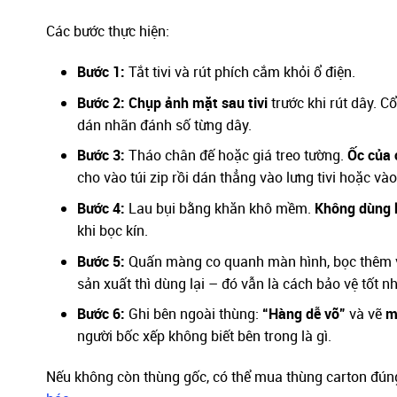
Các bước thực hiện:
Bước 1:
Tắt tivi và rút phích cắm khỏi ổ điện.
Bước 2:
Chụp ảnh mặt sau tivi
trước khi rút dây. C
dán nhãn đánh số từng dây.
Bước 3:
Tháo chân đế hoặc giá treo tường.
Ốc của 
cho vào túi zip rồi dán thẳng vào lưng tivi hoặc và
Bước 4:
Lau bụi bằng khăn khô mềm.
Không dùng k
khi bọc kín.
Bước 5:
Quấn màng co quanh màn hình, bọc thêm vả
sản xuất thì dùng lại – đó vẫn là cách bảo vệ tốt nh
Bước 6:
Ghi bên ngoài thùng:
“Hàng dễ vỡ”
và vẽ
m
người bốc xếp không biết bên trong là gì.
Nếu không còn thùng gốc, có thể mua thùng carton đúng