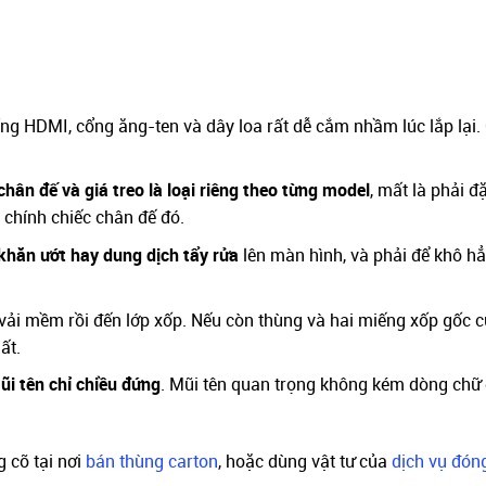
ổng HDMI, cổng ăng-ten và dây loa rất dễ cắm nhầm lúc lắp lại.
chân đế và giá treo là loại riêng theo từng model
, mất là phải 
o chính chiếc chân đế đó.
hăn ướt hay dung dịch tẩy rửa
lên màn hình, và phải để khô hẳ
i mềm rồi đến lớp xốp. Nếu còn thùng và hai miếng xốp gốc 
ất.
ũi tên chỉ chiều đứng
. Mũi tên quan trọng không kém dòng chữ d
 cỡ tại nơi
bán thùng carton
, hoặc dùng vật tư của
dịch vụ đón