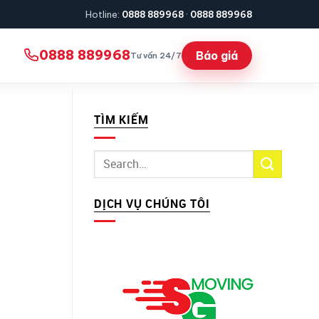
Hotline:
0888 889968
·
0888 889968
0888 889968
Báo giá
Tư vấn 24/7
TÌM KIẾM
DỊCH VỤ CHÚNG TÔI