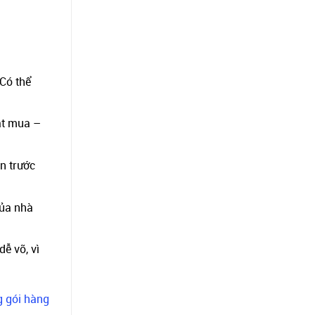
 Có thể
đặt mua –
n trước
của nhà
ễ vỡ, vì
g gói hàng