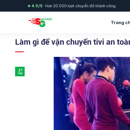
Skip
★ 4.9/5
· Hơn 20.000 lượt chuyển đồ thành công
to
content
Trang c
Làm gì để vận chuyển tivi an toà
27
Th4