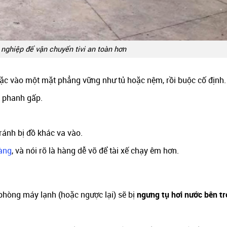
 nghiệp để vận chuyển tivi an toàn hơn
c vào một mặt phẳng vững như tủ hoặc nệm, rồi buộc cố định.
c phanh gấp.
ránh bị đồ khác va vào.
hàng
, và nói rõ là hàng dễ vỡ để tài xế chạy êm hơn.
 phòng máy lạnh (hoặc ngược lại) sẽ bị
ngưng tụ hơi nước bên t