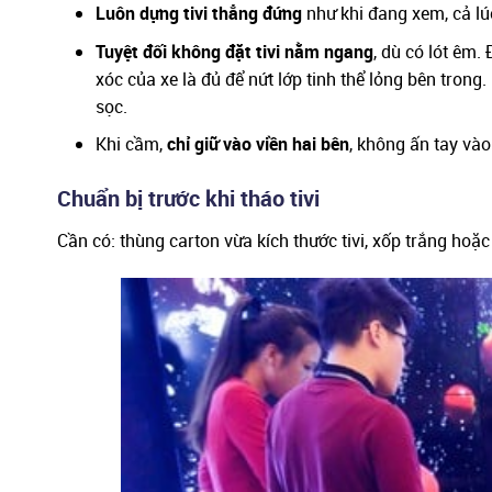
Luôn dựng tivi thẳng đứng
như khi đang xem, cả lúc
Tuyệt đối không đặt tivi nằm ngang
, dù có lót êm
xóc của xe là đủ để nứt lớp tinh thể lỏng bên tron
sọc.
Khi cầm,
chỉ giữ vào viền hai bên
, không ấn tay và
Chuẩn bị trước khi tháo tivi
Cần có: thùng carton vừa kích thước tivi, xốp trắng hoặ