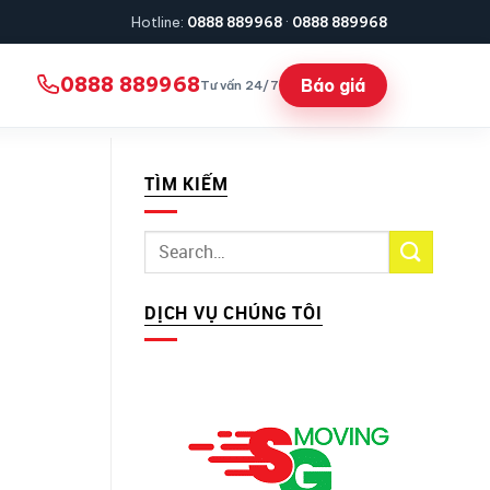
Hotline:
0888 889968
·
0888 889968
0888 889968
Báo giá
Tư vấn 24/7
TÌM KIẾM
DỊCH VỤ CHÚNG TÔI