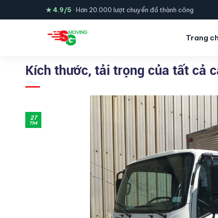
Skip
★ 4.9/5
· Hơn 20.000 lượt chuyển đồ thành công
to
content
Trang c
Kích thước, tải trọng của tất cả c
27
Th4