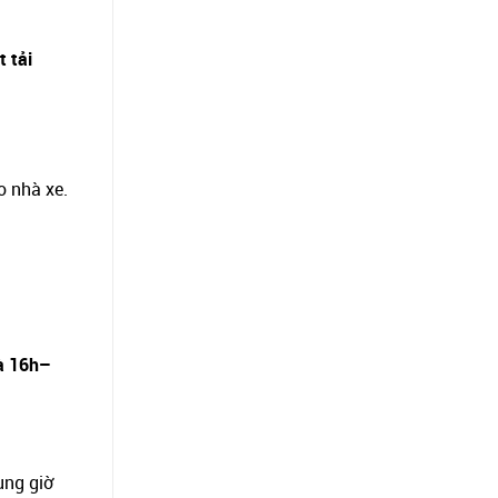
t tải
o nhà xe.
à 16h–
ung giờ