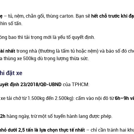
ẹ
– tủ, nệm, chăn gối, thùng carton. Bạn sẽ
hết chỗ trước khi đạ
hìn số tấn.
g bao thì tải trọng mới là yếu tố quyết định.
ài nhất
trong nhà (thường là tấm tủ hoặc nệm) và báo số đó ch
 thùng xe 500kg dù trọng lượng thừa sức.
hi đặt xe
uyết định 23/2018/QĐ-UBND
của TPHCM:
xe tải chở từ 1.500kg đến 2.500kg): cấm vào nội đô từ
6h–9h v
2h
hàng ngày, trừ một số tuyến hành lang được phép.
 nhỏ dưới 2,5 tấn là lựa chọn thực tế nhất
– chỉ cần tránh hai kh