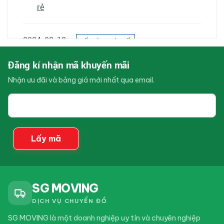
rẻ
2024-08-13
Kiến Thức Chuyển
Nhà
Dịch vụ chuyển nhà Huyện Bình Chánh trọn gói
Đăng kí nhận mã khuyến mãi
giá rẻ
Nhận ưu đãi và bảng giá mới nhất qua email.
Email
2024-08-13
Kiến Thức Chuyển
của
Nhà
bạn
Dịch vụ chuyển nhà Huyện Củ Chi trọn gói giá rẻ
Lấy mã
2024-08-07
Kiến Thức Chuyển
Nhà
Dịch vụ chuyển nhà Quận 7 trọn gói giá rẻ
SG MOVING
DỊCH VỤ CHUYỂN ĐỒ
SG MOVING là một doanh nghiệp uy tín và chuyên nghiệp