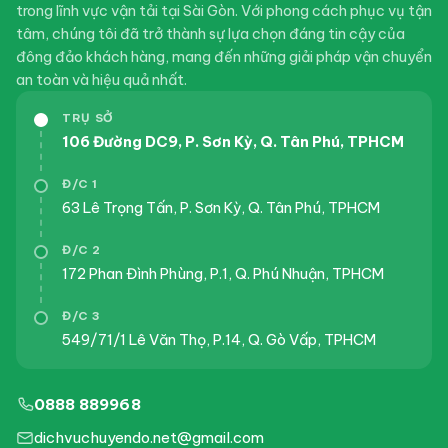
trong lĩnh vực vận tải tại Sài Gòn. Với phong cách phục vụ tận
tâm, chúng tôi đã trở thành sự lựa chọn đáng tin cậy của
đông đảo khách hàng, mang đến những giải pháp vận chuyển
an toàn và hiệu quả nhất.
TRỤ SỞ
106 Đường DC9, P. Sơn Kỳ, Q. Tân Phú, TPHCM
Đ/C 1
63 Lê Trọng Tấn, P. Sơn Kỳ, Q. Tân Phú, TPHCM
Đ/C 2
172 Phan Đình Phùng, P.1, Q. Phú Nhuận, TPHCM
Đ/C 3
549/71/1 Lê Văn Thọ, P.14, Q. Gò Vấp, TPHCM
0888 889968
dichvuchuyendo.net@gmail.com