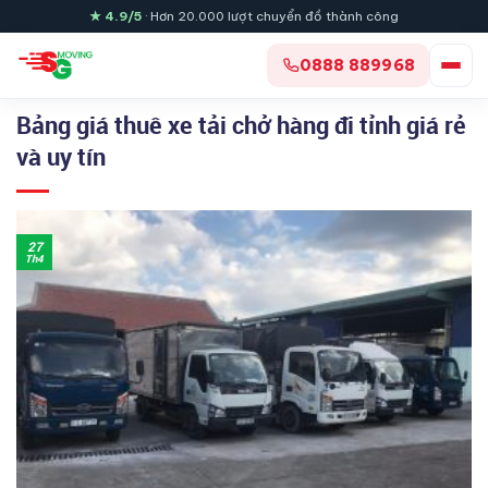
Skip
★ 4.9/5
· Hơn 20.000 lượt chuyển đồ thành công
to
content
0888 889968
Bảng giá thuê xe tải chở hàng đi tỉnh giá rẻ
và uy tín
27
Th4