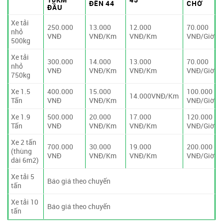
ĐẾN 44
CHỜ
ĐẦU
Xe tải
250.000
13.000
12.000
70.000
nhỏ
VNĐ
VNĐ/Km
VNĐ/Km
VNĐ/Giờ
500kg
Xe tải
300.000
14.000
13.000
70.000
nhỏ
VNĐ
VNĐ/Km
VNĐ/Km
VNĐ/Giờ
750kg
Xe 1.5
400.000
15.000
100.000
14.000VNĐ/Km
Tấn
VNĐ
VNĐ/Km
VNĐ/Giờ
Xe 1.9
500.000
20.000
17.000
120.000
Tấn
VNĐ
VNĐ/Km
VNĐ/Km
VNĐ/Giờ
Xe 2 tấn
700.000
30.000
19.000
200.000
(thùng
VNĐ
VNĐ/Km
VNĐ/Km
VNĐ/Giờ
dài 6m2)
Xe tải 5
Báo giá theo chuyến
tấn
Xe tải 10
Báo giá theo chuyến
tấn