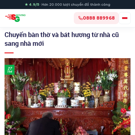
Skip
★ 4.9/5
· Hơn 20.000 lượt chuyển đồ thành công
to
content
0888 889968
Chuyển bàn thờ và bát hương từ nhà cũ
sang nhà mới
27
Th4