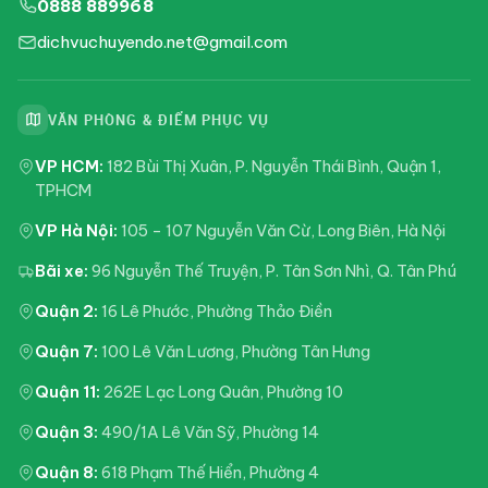
0888 889968
dichvuchuyendo.net@gmail.com
VĂN PHÒNG & ĐIỂM PHỤC VỤ
VP HCM:
182 Bùi Thị Xuân, P. Nguyễn Thái Bình, Quận 1,
TPHCM
VP Hà Nội:
105 – 107 Nguyễn Văn Cừ, Long Biên, Hà Nội
Bãi xe:
96 Nguyễn Thế Truyện, P. Tân Sơn Nhì, Q. Tân Phú
Quận 2:
16 Lê Phước, Phường Thảo Điền
Quận 7:
100 Lê Văn Lương, Phường Tân Hưng
Quận 11:
262E Lạc Long Quân, Phường 10
Quận 3:
490/1A Lê Văn Sỹ, Phường 14
Quận 8:
618 Phạm Thế Hiển, Phường 4