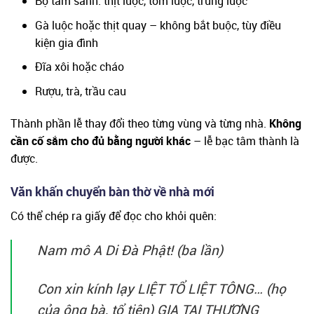
Bộ tam sanh: thịt luộc, tôm luộc, trứng luộc
Gà luộc hoặc thịt quay – không bắt buộc, tùy điều
kiện gia đình
Đĩa xôi hoặc cháo
Rượu, trà, trầu cau
Thành phần lễ thay đổi theo từng vùng và từng nhà.
Không
cần cố sắm cho đủ bằng người khác
– lễ bạc tâm thành là
được.
Văn khấn chuyển bàn thờ về nhà mới
Có thể chép ra giấy để đọc cho khỏi quên:
Nam mô A Di Đà Phật! (ba lần)
Con xin kính lạy LIỆT TỔ LIỆT TÔNG… (họ
của ông bà, tổ tiên) GIA TẠI THƯỢNG