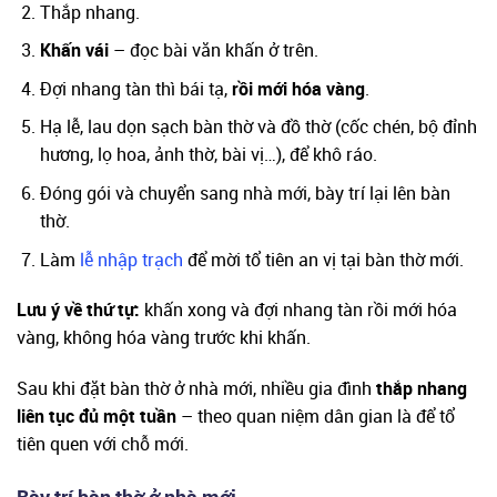
Thắp nhang.
Khấn vái
– đọc bài văn khấn ở trên.
Đợi nhang tàn thì bái tạ,
rồi mới hóa vàng
.
Hạ lễ, lau dọn sạch bàn thờ và đồ thờ (cốc chén, bộ đỉnh
hương, lọ hoa, ảnh thờ, bài vị…), để khô ráo.
Đóng gói và chuyển sang nhà mới, bày trí lại lên bàn
thờ.
Làm
lễ nhập trạch
để mời tổ tiên an vị tại bàn thờ mới.
Lưu ý về thứ tự:
khấn xong và đợi nhang tàn rồi mới hóa
vàng, không hóa vàng trước khi khấn.
Sau khi đặt bàn thờ ở nhà mới, nhiều gia đình
thắp nhang
liên tục đủ một tuần
– theo quan niệm dân gian là để tổ
tiên quen với chỗ mới.
Bày trí bàn thờ ở nhà mới