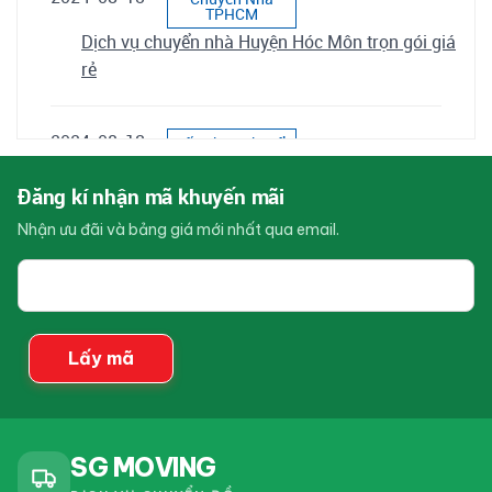
TPHCM
Dịch vụ chuyển nhà Huyện Hóc Môn trọn gói giá
rẻ
2024-08-13
Kiến Thức Chuyển
Nhà
Dịch vụ chuyển nhà Huyện Bình Chánh trọn gói
Đăng kí nhận mã khuyến mãi
giá rẻ
Nhận ưu đãi và bảng giá mới nhất qua email.
Email
2024-08-13
Kiến Thức Chuyển
của
Nhà
bạn
Dịch vụ chuyển nhà Huyện Củ Chi trọn gói giá rẻ
Lấy mã
2024-08-07
Kiến Thức Chuyển
Nhà
Dịch vụ chuyển nhà Quận 7 trọn gói giá rẻ
SG MOVING