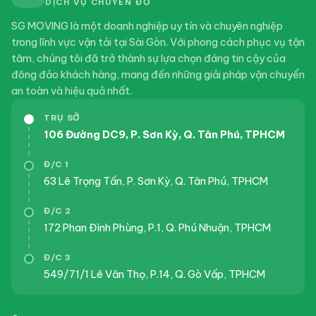
DỊCH VỤ CHUYỂN ĐỒ
SG MOVING là một doanh nghiệp uy tín và chuyên nghiệp
trong lĩnh vực vận tải tại Sài Gòn. Với phong cách phục vụ tận
tâm, chúng tôi đã trở thành sự lựa chọn đáng tin cậy của
đông đảo khách hàng, mang đến những giải pháp vận chuyển
an toàn và hiệu quả nhất.
TRỤ SỞ
106 Đường DC9, P. Sơn Kỳ, Q. Tân Phú, TPHCM
Đ/C 1
63 Lê Trọng Tấn, P. Sơn Kỳ, Q. Tân Phú, TPHCM
Đ/C 2
172 Phan Đình Phùng, P.1, Q. Phú Nhuận, TPHCM
Đ/C 3
549/71/1 Lê Văn Thọ, P.14, Q. Gò Vấp, TPHCM