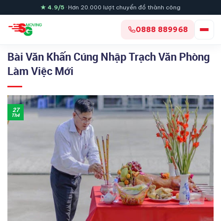
Skip
★ 4.9/5
· Hơn 20.000 lượt chuyển đồ thành công
to
content
0888 889968
Bài Văn Khấn Cúng Nhập Trạch Văn Phòng
Làm Việc Mới
27
Th4