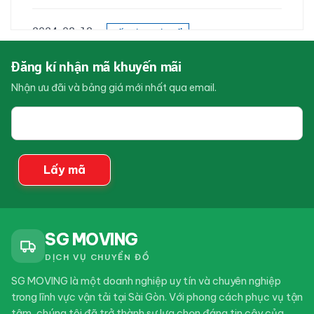
2024-08-13
Kiến Thức Chuyển
Nhà
Dịch vụ chuyển nhà Huyện Bình Chánh trọn gói
Đăng kí nhận mã khuyến mãi
giá rẻ
Nhận ưu đãi và bảng giá mới nhất qua email.
Email
2024-08-13
Kiến Thức Chuyển
của
Nhà
bạn
Dịch vụ chuyển nhà Huyện Củ Chi trọn gói giá rẻ
Lấy mã
2024-08-07
Kiến Thức Chuyển
Nhà
Dịch vụ chuyển nhà Quận 7 trọn gói giá rẻ
SG MOVING
DỊCH VỤ CHUYỂN ĐỒ
SG MOVING là một doanh nghiệp uy tín và chuyên nghiệp
trong lĩnh vực vận tải tại Sài Gòn. Với phong cách phục vụ tận
tâm, chúng tôi đã trở thành sự lựa chọn đáng tin cậy của