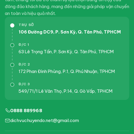
đông đảo khách hàng, mang đến những giải pháp vận chuyển
an toàn và hiệu quả nhất.
TRỤ SỞ
106 Đường DC9, P. Sơn Kỳ, Q. Tân Phú, TPHCM
Đ/C 1
63 Lê Trọng Tấn, P. Sơn Kỳ, Q. Tân Phú, TPHCM
Đ/C 2
172 Phan Đình Phùng, P.1, Q. Phú Nhuận, TPHCM
Đ/C 3
549/71/1 Lê Văn Thọ, P.14, Q. Gò Vấp, TPHCM
0888 889968
dichvuchuyendo.net@gmail.com