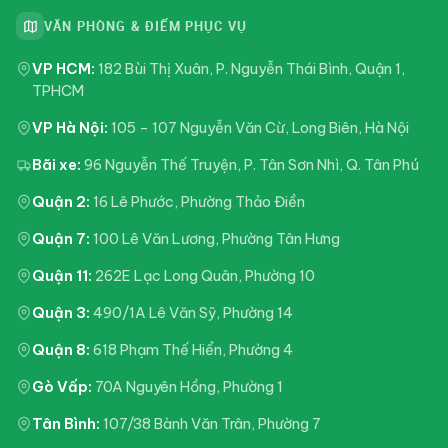
VĂN PHÒNG & ĐIỂM PHỤC VỤ
VP HCM:
182 Bùi Thị Xuân, P. Nguyễn Thái Bình, Quận 1,
TPHCM
VP Hà Nội:
105 – 107 Nguyễn Văn Cừ, Long Biên, Hà Nội
Bãi xe:
96 Nguyễn Thế Truyện, P. Tân Sơn Nhì, Q. Tân Phú
Quận 2:
16 Lê Phước, Phường Thảo Điền
Quận 7:
100 Lê Văn Lương, Phường Tân Hưng
Quận 11:
262E Lạc Long Quân, Phường 10
Quận 3:
490/1A Lê Văn Sỹ, Phường 14
Quận 8:
618 Phạm Thế Hiển, Phường 4
Gò Vấp:
70A Nguyên Hồng, Phường 1
Tân Bình:
107/38 Bành Văn Trân, Phường 7