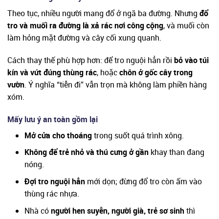
Theo tục, nhiều người mang đổ ở ngã ba đường. Nhưng
đổ
tro và muối ra đường là xả rác nơi công cộng
, và muối còn
làm hỏng mặt đường và cây cối xung quanh.
Cách thay thế phù hợp hơn: để tro nguội hẳn rồi
bỏ vào túi
kín và vứt đúng thùng rác
, hoặc
chôn ở gốc cây trong
vườn
. Ý nghĩa “tiễn đi” vẫn trọn mà không làm phiền hàng
xóm.
Mấy lưu ý an toàn gồm lại
Mở cửa cho thoáng
trong suốt quá trình xông.
Không để trẻ nhỏ và thú cưng ở gần
khay than đang
nóng.
Đợi tro nguội hẳn
mới dọn; đừng đổ tro còn ấm vào
thùng rác nhựa.
Nhà có
người hen suyễn, người già, trẻ sơ sinh
thì