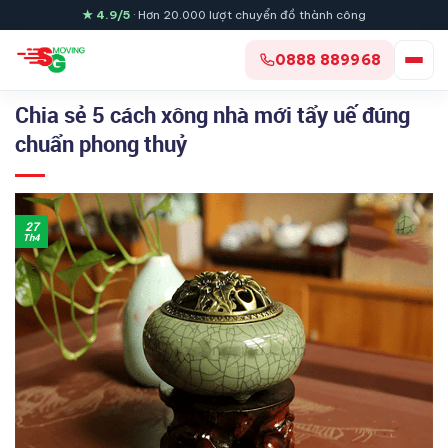
Skip
★ 4.9/5
· Hơn 20.000 lượt chuyển đồ thành công
to
content
0888 889968
Chia sẻ 5 cách xông nhà mới tẩy uế đúng
chuẩn phong thuỷ
27
Th4