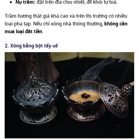
Nụ trầm:
đặt trên đĩa chịu nhiệt, để khói tự toả.
Trầm hương thật giá khá cao và trên thị trường có nhiều
loại pha tạp. Nếu chỉ xông nhà thông thường,
không cần
mua loại đắt tiền
.
2. Xông bằng bột tẩy uế