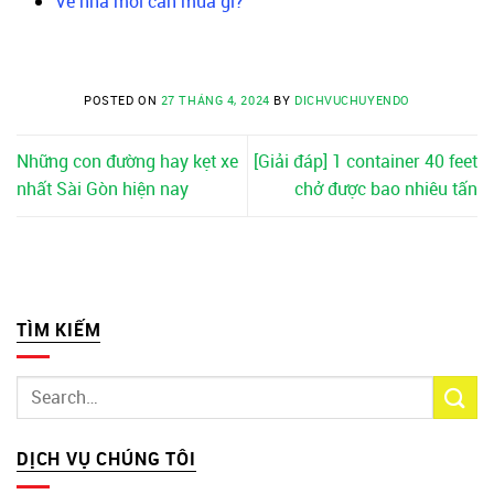
Về nhà mới cần mua gì?
POSTED ON
27 THÁNG 4, 2024
BY
DICHVUCHUYENDO
Những con đường hay kẹt xe
[Giải đáp] 1 container 40 feet
nhất Sài Gòn hiện nay
chở được bao nhiêu tấn
TÌM KIẾM
DỊCH VỤ CHÚNG TÔI