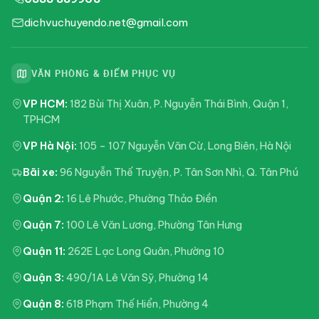
dichvuchuyendo.net@gmail.com
VĂN PHÒNG & ĐIỂM PHỤC VỤ
VP HCM:
182 Bùi Thị Xuân, P. Nguyễn Thái Bình, Quận 1,
TPHCM
VP Hà Nội:
105 – 107 Nguyễn Văn Cừ, Long Biên, Hà Nội
Bãi xe:
96 Nguyễn Thế Truyện, P. Tân Sơn Nhì, Q. Tân Phú
Quận 2:
16 Lê Phước, Phường Thảo Điền
Quận 7:
100 Lê Văn Lương, Phường Tân Hưng
Quận 11:
262E Lạc Long Quân, Phường 10
Quận 3:
490/1A Lê Văn Sỹ, Phường 14
Quận 8:
618 Phạm Thế Hiển, Phường 4