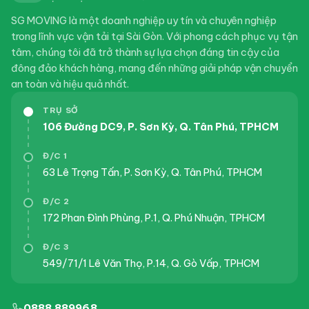
SG MOVING là một doanh nghiệp uy tín và chuyên nghiệp
trong lĩnh vực vận tải tại Sài Gòn. Với phong cách phục vụ tận
tâm, chúng tôi đã trở thành sự lựa chọn đáng tin cậy của
đông đảo khách hàng, mang đến những giải pháp vận chuyển
an toàn và hiệu quả nhất.
TRỤ SỞ
106 Đường DC9, P. Sơn Kỳ, Q. Tân Phú, TPHCM
Đ/C 1
63 Lê Trọng Tấn, P. Sơn Kỳ, Q. Tân Phú, TPHCM
Đ/C 2
172 Phan Đình Phùng, P.1, Q. Phú Nhuận, TPHCM
Đ/C 3
549/71/1 Lê Văn Thọ, P.14, Q. Gò Vấp, TPHCM
0888 889968