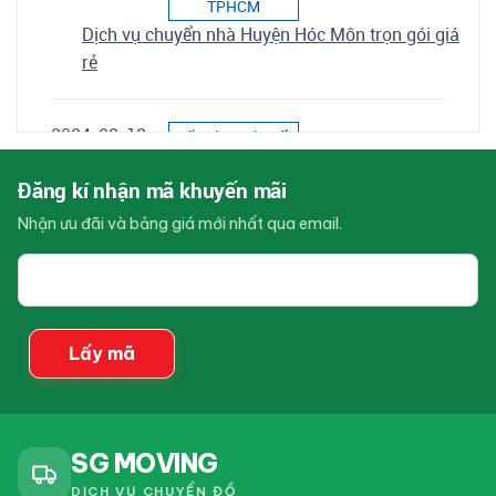
TPHCM
Dịch vụ chuyển nhà Huyện Hóc Môn trọn gói giá
rẻ
2024-08-13
Kiến Thức Chuyển
Nhà
Dịch vụ chuyển nhà Huyện Bình Chánh trọn gói
Đăng kí nhận mã khuyến mãi
giá rẻ
Nhận ưu đãi và bảng giá mới nhất qua email.
Email
2024-08-13
Kiến Thức Chuyển
của
Nhà
bạn
Dịch vụ chuyển nhà Huyện Củ Chi trọn gói giá rẻ
Lấy mã
2024-08-07
Kiến Thức Chuyển
Nhà
Dịch vụ chuyển nhà Quận 7 trọn gói giá rẻ
SG MOVING
DỊCH VỤ CHUYỂN ĐỒ