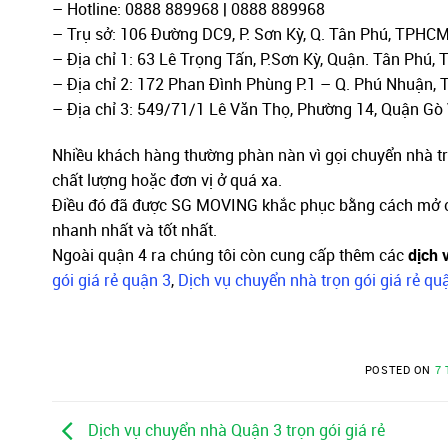
– Hotline: 0888 889968 | 0888 889968
– Trụ sở: 106 Đường DC9, P. Sơn Kỳ, Q. Tân Phú, TPHC
– Địa chỉ 1: 63 Lê Trọng Tấn, P.Sơn Kỳ, Quận. Tân Phú,
– Địa chỉ 2: 172 Phan Đình Phùng P.1 – Q. Phú Nhuận
– Địa chỉ 3: 549/71/1 Lê Văn Thọ, Phường 14, Quận G
Nhiều khách hàng thường phàn nàn vì gọi chuyển nhà tr
chất lượng hoặc đơn vị ở quá xa.
Điều đó đã được SG MOVING khắc phục bằng cách mở c
nhanh nhất và tốt nhất.
Ngoài quận 4 ra chúng tôi còn cung cấp thêm các
dịch 
gói giá rẻ quận 3
,
Dịch vụ chuyển nhà trọn gói giá rẻ qu
POSTED ON
7 
Dịch vụ chuyển nhà Quận 3 trọn gói giá rẻ