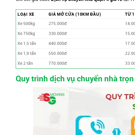
LOẠI XE
GIÁ MỞ CỬA (10KM ĐẦU)
TỪ 
Xe 500kg
275.000đ
14.0
Xe 750kg
330.000đ
15.0
Xe 1,5 tấn
440.000đ
17.0
Xe 1,9 tấn
550.000đ
22.0
Xe 2 tấn
770.000đ
33.0
Quy trình dịch vụ chuyển nhà trọn 