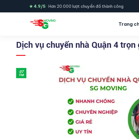
Skip
★ 4.9/5
· Hơn 20.000 lượt chuyển đồ thành công
to
content
Trang c
Dịch vụ chuyển nhà Quận 4 trọn g
07
Th8