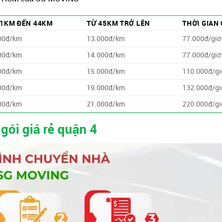
11KM ĐẾN 44KM
TỪ 45KM TRỞ LÊN
THỜI GIAN
00đ/km
13.000đ/km
77.000đ/giờ
00đ/km
14.000đ/km
77.000đ/giờ
00đ/km
15.000đ/km
110.000đ/gi
00đ/km
19.000đ/km
132.000đ/gi
00đ/km
21.000đ/km
220.000đ/gi
gói giá rẻ quận 4