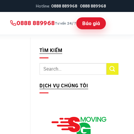
Hotline:
0888 889968
·
0888 889968
0888 889968
Báo giá
Tư vấn 24/7
TÌM KIẾM
DỊCH VỤ CHÚNG TÔI