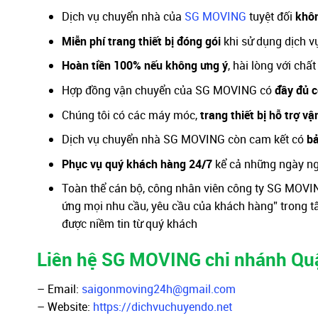
Dịch vụ chuyển nhà của
SG MOVING
tuyệt đối
khôn
Miễn phí trang thiết bị đóng gói
khi sử dụng dịch v
Hoàn tiền 100% nếu không ưng ý
, hài lòng với chấ
Hợp đồng vận chuyển của SG MOVING có
đầy đủ c
Chúng tôi có các máy móc,
trang thiết bị hỗ trợ vậ
Dịch vụ chuyển nhà SG MOVING còn cam kết có
bả
Phục vụ quý khách hàng 24/7
kể cả những ngày nghỉ
Toàn thể cán bộ, công nhân viên công ty SG MOV
ứng mọi nhu cầu, yêu cầu của khách hàng” trong tấ
được niềm tin từ quý khách
Liên hệ SG MOVING chi nhánh Qu
– Email:
saigonmoving24h@gmail.com
– Website:
https://dichvuchuyendo.net