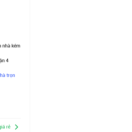
ển nhà kém
ận 4
hà trọn
giá rẻ