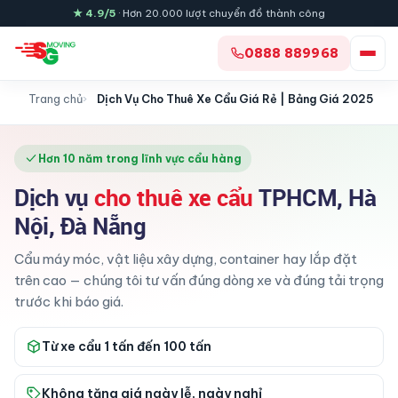
Skip
★ 4.9/5
· Hơn 20.000 lượt chuyển đồ thành công
to
content
0888 889968
Trang chủ
Dịch Vụ Cho Thuê Xe Cẩu Giá Rẻ | Bảng Giá 2025
Hơn 10 năm trong lĩnh vực cẩu hàng
Dịch vụ
cho thuê xe cẩu
TPHCM, Hà
Nội, Đà Nẵng
Cẩu máy móc, vật liệu xây dựng, container hay lắp đặt
trên cao — chúng tôi tư vấn đúng dòng xe và đúng tải trọng
trước khi báo giá.
Từ xe cẩu 1 tấn đến 100 tấn
Không tăng giá ngày lễ, ngày nghỉ