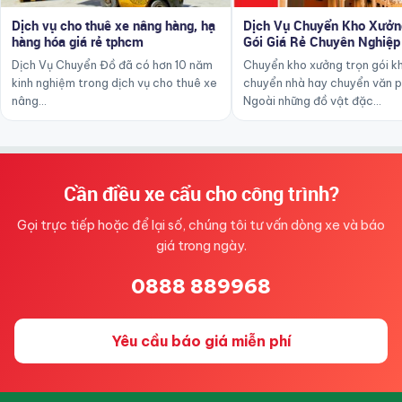
Dịch vụ cho thuê xe nâng hàng, hạ
Dịch Vụ Chuyển Kho Xưởn
hàng hóa giá rẻ tphcm
Gói Giá Rẻ Chuyên Nghiệp
Dịch Vụ Chuyển Đồ đã có hơn 10 năm
Chuyển kho xưởng trọn gói k
kinh nghiệm trong dịch vụ cho thuê xe
chuyển nhà hay chuyển văn 
nâng…
Ngoài những đồ vật đặc…
Cần điều xe cẩu cho công trình?
Gọi trực tiếp hoặc để lại số, chúng tôi tư vấn dòng xe và báo
giá trong ngày.
0888 889968
Yêu cầu báo giá miễn phí