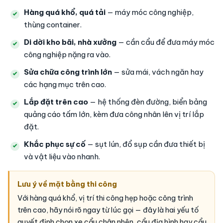
Hàng quá khổ, quá tải
— máy móc công nghiệp,
thùng container.
Di dời kho bãi, nhà xưởng
— cần cẩu để đưa máy móc
công nghiệp nặng ra vào.
Sửa chữa công trình lớn
— sửa mái, vách ngăn hay
các hạng mục trên cao.
Lắp đặt trên cao
— hệ thống đèn đường, biển bảng
quảng cáo tấm lớn, kèm đưa công nhân lên vị trí lắp
đặt.
Khắc phục sự cố
— sụt lún, đổ sụp cần đưa thiết bị
và vật liệu vào nhanh.
Lưu ý về mặt bằng thi công
Với hàng quá khổ, vị trí thi công hẹp hoặc công trình
trên cao, hãy nói rõ ngay từ lúc gọi — đây là hai yếu tố
quyết định chọn xe cẩu chân nhện, cẩu địa hình hay cẩu