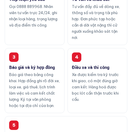
Gọi 0888 889968. Nhân
Tư vấn đầy đủ về dòng xe,
viên tư vấn trực 24/24, ghi
thông số và trọng tải phù
nhận loại hàng, trọng lượng
hợp. Đơn phức tạp hoặc
và địa điểm thi công.
cần di dời vật nặng thì cử
người xuống khảo sát tận
nơi.
3
4
Báo giá và ký hợp đồng
Điều xe và thi công
Báo giá theo bảng công
Xe được kiểm tra kỹ trước
khai. Hợp đồng ghi rõ đời xe,
khi giao, có mặt đúng giờ
loại xe, giá thuê, lịch trình
cam kết. Hàng hoá được
làm việc và cam kết chất
bọc lót cẩn thận trước khi
lượng. Ký tại văn phòng
cẩu.
hoặc tại địa chỉ của bạn.
5