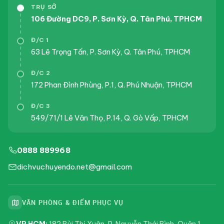
TRỤ SỞ
106 Đường DC9, P. Sơn Kỳ, Q. Tân Phú, TPHCM
Đ/C 1
63 Lê Trọng Tấn, P. Sơn Kỳ, Q. Tân Phú, TPHCM
Đ/C 2
172 Phan Đình Phùng, P.1, Q. Phú Nhuận, TPHCM
Đ/C 3
549/71/1 Lê Văn Thọ, P.14, Q. Gò Vấp, TPHCM
0888 889968
dichvuchuyendo.net@gmail.com
VĂN PHÒNG & ĐIỂM PHỤC VỤ
VP HCM:
182 Bùi Thị Xuân, P. Nguyễn Thái Bình, Quận 1,