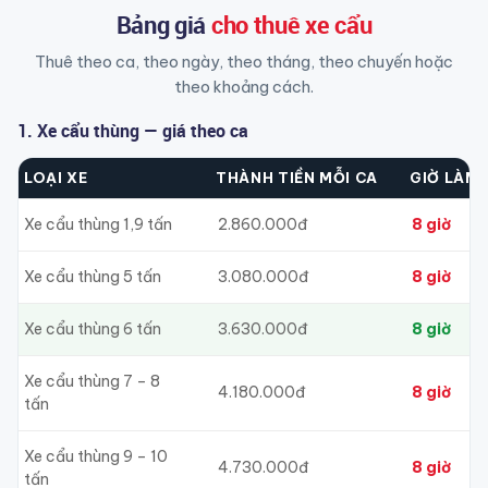
Bảng giá
cho thuê xe cẩu
Thuê theo ca, theo ngày, theo tháng, theo chuyến hoặc
theo khoảng cách.
1. Xe cẩu thùng — giá theo ca
LOẠI XE
THÀNH TIỀN MỖI CA
GIỜ LÀM 
Xe cẩu thùng 1,9 tấn
2.860.000đ
8 giờ
Xe cẩu thùng 5 tấn
3.080.000đ
8 giờ
Xe cẩu thùng 6 tấn
3.630.000đ
8 giờ
Xe cẩu thùng 7 – 8
4.180.000đ
8 giờ
tấn
Xe cẩu thùng 9 – 10
4.730.000đ
8 giờ
tấn